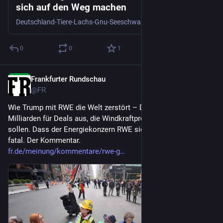
sich auf den Weg machen
Deutschland-Tiere-Lachs-Gnu-Seeschwalbe-Serengeti-Winterquartier-Brutplätze-Nistplatz-Zugvögel
0
0
1
Frankfurter Rundschau
1d
@
FR
Wie Trump mit RWE die Welt zerstört – Die US-Regierung gibt 
Milliarden für Deals aus, die Windkraftprojekte verhindern 
sollen. Dass der Energiekonzern RWE sich darauf einlässt, ist 
fatal. Der Kommentar.
fr.de/meinung/kommentare/rwe-g