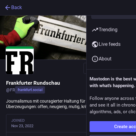
Back
Trending
Live feeds
About
Follow
Mastodon is the best 
Frankfurter Rundschau
with what's happening.
@
FR
frankfurt.social
Follow anyone across 
Journalismus mit couragierter Haltung für Menschen mit
and see it all in chron
Überzeugungen: offen, neugierig, mutig, kritisch, sozial.
algorithms, ads, or clic
JOINED
Nov 23, 2022
Create ac