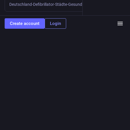
Deutschland-Defibrillator-Städte-Gesundheit-Gemeinwohl-Gesundheit-Notfall-Sozialverhalten
0
2
0
Create account
Login
Frankfurter Rundschau
3d
@
FR
Nach CSD-Anschlag: Islamismus kritisieren – ohne Muslime 
pauschal zu verurteilen – Nach dem Anschlag auf den CSD 
richtet sich Hetze gegen Muslime, obwohl der Täter Islamist 
war. Gleichzeitig fehlt eine differenzierte Debatte über 
islamistische Radikalisierung.
fr.de/meinung/gastbeitraege/is