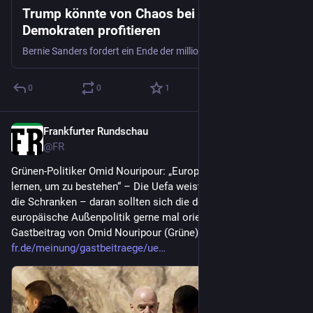
Trump könnte von Chaos bei US-
Demokraten profitieren
Bernie Sanders fordert ein Ende der millionenschweren Spendenmaschinerie seiner eigenen Partei. Drei Monate vor den Midterms kämpfen die Demokraten nun gegen Trump und gleichzeitig gegeneinander.
0
0
1
Frankfurter Rundschau
2d
@
FR
Grünen-Politiker Omid Nouripour: „Europa muss von der Uefa 
lernen, um zu bestehen“ – Die Uefa weist Gianni Infantino in 
die Schranken – daran sollten sich die deutsche und die 
europäische Außenpolitik gerne mal orientieren. Ein 
Gastbeitrag von Omid Nouripour (Grüne).
fr.de/meinung/gastbeitraege/ue