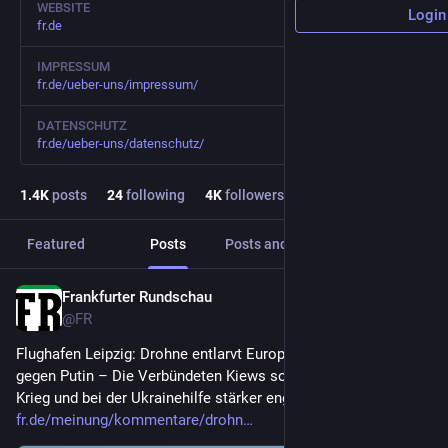
WEBSITE
Login
fr.de
IMPRESSUM
fr.de/ueber-uns/impressum/
DATENSCHUTZ
fr.de/ueber-uns/datenschutz/
1.4
K
posts
24
following
4
K
followers
Featured
Posts
Posts and replies
Media
Frankfurter Rundschau
1d
@
FR
Flughafen Leipzig: Drohne entlarvt Europas Versäumnisse 
gegen Putin – Die Verbündeten Kiews sollten sich im hybriden 
Krieg und bei der Ukrainehilfe stärker engagieren.
fr.de/meinung/kommentare/drohn