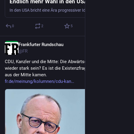
Endlich mehr Wahl in den USA
In den USA bricht eine Ära progressiver Ideen an. Der Kommentar.
0
2
5
Frankfurter Rundschau
2d
@
FR
CDU, Kanzler und die Mitte: Die Abwärtsspirale stoppen – Wie 
wieder stark sein? Es ist die Existenzfrage der Parteien, die 
aus der Mitte kamen.
fr.de/meinung/kolumnen/cdu-kan