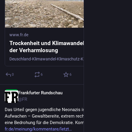
www.fr.de
Trockenheit und Klimawandel: Schluss mit
der Verharmlosung
Deuschland-Klimawandel-Klimaschutz-Klimaanpasung-niedrige-Pegel-Rhein-Wasserstraßen-Wirtschaft-Wachstum
0
6
6
Frankfurter Rundschau
3d
@
FR
Das Urteil gegen jugendliche Neonazis ist ein Signal zum 
Aufwachen – Gewaltbereite, extrem rechte Jugendliche sind 
eine Bedrohung für die Demokratie. Kommentar.
fr.de/meinung/kommentare/letzt