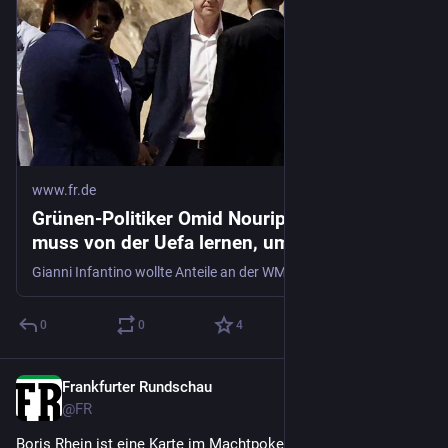
www.fr.de
Grünen-Politiker Omid Nouripour: „Europa
muss von der Uefa lernen, um zu bestehen“
Gianni Infantino wollte Anteile an der WM an Trump-nahe Investoren verkaufen. Die UEFA organisierte innerhalb weniger Tage eine globale Mehrheit gegen den Plan – und brachte ihn zu Fall.
0
0
4
Frankfurter Rundschau
3d
@
FR
Boris Rhein ist eine Karte im Machtpoker um die 