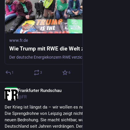
www.fr.de
Wie Trump mit RWE die Welt zerstört
Der deutsche Energiekonzern RWE verzichtet auf Windkraft-Investitionen in den USA und verspricht stattdessen Investitionen in fossile Energien. Die Trump-Regierung hat dafür über vier Milliarden US-Dollar an Energiefirmen gezahlt.
1
3
6
Frankfurter Rundschau
2d
@
FR
Der Krieg ist längst da – wir wollen es nur nicht wahrhaben – 
Die Sprengdrohne von Leipzig zeigt nicht den Beginn einer 
neuen Bedrohung. Sie macht sichtbar, was viele in 
Deutschland seit Jahren verdrängen. Der Kommentar.