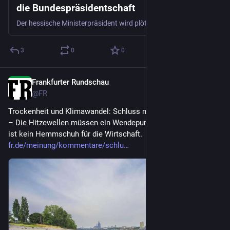
die Bundespräsidentschaft
Der hessische Ministerpräsident wird plötzlich als Kandidat für das höchste Amt im Staat genannt. Sein Name könnte gezielt lanciert worden sein, um Markus Söders Favoritin Ilse Aigner auszubremsen.
3
0
0
Frankfurter Rundschau
3d
@
FR
Trockenheit und Klimawandel: Schluss mit der Verharmlosung 
– Die Hitzewellen müssen ein Wendepunkt sein. Klimaschutz 
ist kein Hemmschuh für die Wirtschaft.
fr.de/meinung/kommentare/schlu