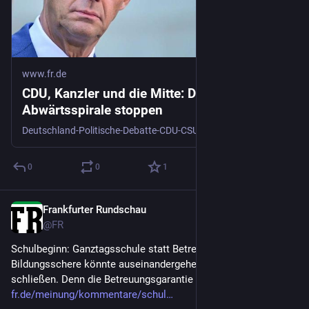
www.fr.de
CDU, Kanzler und die Mitte: Die
Abwärtsspirale stoppen
Deutschland-Politische-Debatte-CDU-CSU-SPD-Mitte-Kanzler-Friedrich-Merz-Bundesregierung
0
0
1
Frankfurter Rundschau
2d
@
FR
Schulbeginn: Ganztagsschule statt Betreuung – Die 
Bildungsschere könnte auseinandergehen, statt sich zu 
schließen. Denn die Betreuungsgarantie ist falsch konstruiert.
fr.de/meinung/kommentare/schul